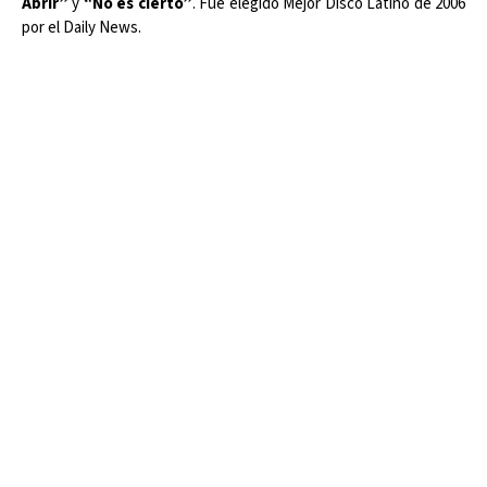
Abrir”
y
“No es cierto”
. Fue elegido Mejor Disco Latino de 2006
por el Daily News.