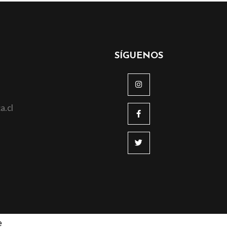
SÍGUENOS
a.cl
e