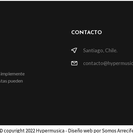
CONTACTO
Santiago, Chile.
contacto@hypermusic
 simplemente
istas pueden
© copyright 2022 Hypermusica - Diseño web por Somos Arrecif