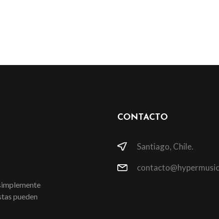
CONTACTO
Santiago, Chile.
contacto@hypermusic
 simplemente
istas pueden