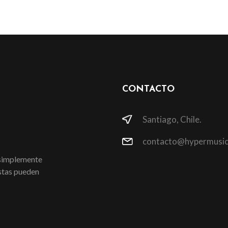
CONTACTO
Santiago, Chile.
contacto@hypermusic
 simplemente
istas pueden